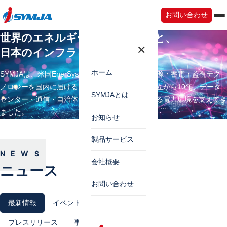
お問い合わせ
世界のエネルギーテクノロジーと、
✕
日本のインフラをつなぐ。
ホーム
SYMJAは、米国EnerSysをはじめとする世界の電源・蓄電・監視テク
ノロジーを国内に届けるエネルギー商社です。設立から10年、データ
SYMJAとは
センター・通信・自治体BCPの現場で、信頼できる電力環境を支えてき
ました。
お知らせ
製品サービス
NEWS
会社概要
ニュース
お問い合わせ
最新情報
イベントセミナー
お知らせ
プレスリリース
事例紹介