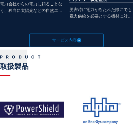
電力会社からの電力に頼ることな
災害時に電力が断たれた際にでも
く、独自に太陽光などの自然エネ
電力供給を必要とする機材に対し
ルギーによる自家環境による発電
て、一般的に非常用電源バッテリ
を行い、蓄電池、インバーターを
ーが配備されています。しかし、
組み合わせた自給自足の電力環境
設置後のメンテナンスコストの問
を構築します。非常用にLPG発電
サービス内容
題でバッテリーの状態把握ができ
機などとの組み合わせにより、安
ていなかったために、災害時の必
定的な電力を供給することが可能
要機材が機能しないケースを回避
です。近年、グランピングやコン
PRODUCT
するために、遠隔監視サービスを
テナハウスでの宿泊、商業施設で
取扱製品
ご提供しています。現在は、個別
導入されるケースが増えてきてお
サービスでの提供ですが、2023年
ります。
初旬より一般サービスとしての提
供を予定しています。