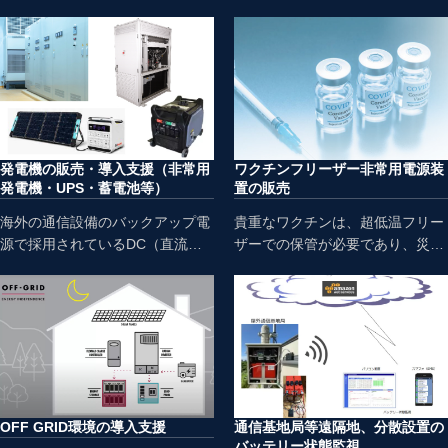
のバッテリー製品組込みに関する
リー監視システ
ご相談・データセンタークラスの
ム"PowerSheild8"の導入及び、分
大規模バッテリー導入時のメーカ
析レポーティングサービスのご提
ーとの調達に 関するご支援・オ
供をしています。また、小規模環
フグリッド環境の設計・導入のご
境から監視可能なクラウドサービ
支援 などをお客様環境、体制に
スも提供しており、お客様の蓄電
合わせてご提案いたします。
システム環境に応じた導入をご提
案しています。SYMJAは、
発電機の販売・導入支援（非常用
ワクチンフリーザー非常用電源装
PowerShield社の国内総代理店で
発電機・UPS・蓄電池等）
置の販売
す。
海外の通信設備のバックアップ電
貴重なワクチンは、超低温フリー
源で採用されているDC（直流）
ザーでの保管が必要であり、災害
発電機や自治体の災害対策用に導
やビル停電などによる長期停電に
入されているガソリン＋LPG両方
よる温度上昇から保護する必要が
で発電可能な小型ハイプリッド型
あります。 急
発電機を提供しており、燃料保管
な停電から十分な電力を供給する
期限の管理作業の軽減と災害緊急
ためのワクチンフリーザー用の非
時の燃料確保が容易になります。
常用蓄電システムを提供していま
す。既に多くの自治体、医療機関
での導入実績があります。
OFF GRID環境の導入支援
通信基地局等遠隔地、分散設置の
バッテリー状態監視